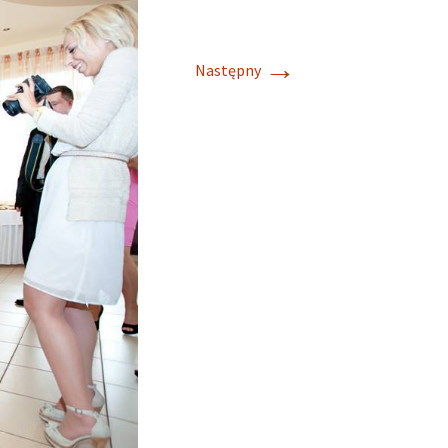
→
Następny