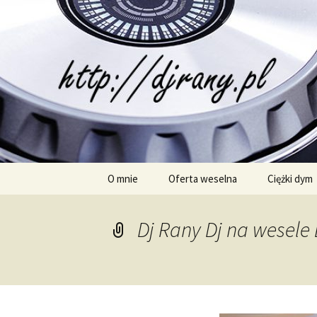
Dj na wesele Trójmiasto, Gdańsk
Dj Rany
Przeskocz
O mnie
Oferta weselna
Ciężki dym
do
treści
Dj Rany Dj na wesele