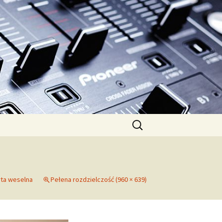
Szukaj:
ta weselna
Pełena rozdzielczość (960 × 639)