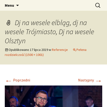
Dj na wesele Trójmiasto, Gdańsk, Elbląg i
Przeskocz
Szukaj:
Dj Rany
Menu
do
okolice
treści
Dj na wesele elbląg, dj na
wesele Trójmiasto, Dj na wesele
Olsztyn
Opublikowano
17 lipca 2019
w
Referencje
Pełena
rozdzielczość (1500 × 1001)
←
→
Poprzedni
Następny